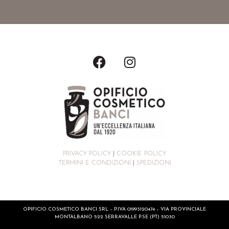
PRIVACY POLICY
|
COOKIE POLICY
TERMINI E CONDIZIONI
|
SPEDIZIONI
OPIFICIO COSMETICO BANCI SRL – P.IVA 01993120474 – VIA PROVINCIALE
MONTALBANO 522 SERRAVALLE P.SE (PT) 51030