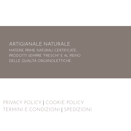
ARTIGIANALE NATURALE
MATERIE PRIME NATURALI CERTIFICATE,
PRODOTTI SEMPRE “FRESCHI” E AL PIENO
DELLE QUALITÀ ORGANOLETTICHE.
PRIVACY POLICY
|
COOKIE POLICY
TERMINI E CONDIZIONI
|
SPEDIZIONI