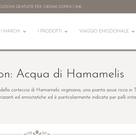
DIZIONI GRATUITE PER ORDINI SOPRA I 50€
I MARCHI
I PRODOTTI
VIAGGIO EMOZIONALE
on: Acqua di Hamamelis
 e della corteccia di Hamamelis virginiana, una pianta assai ricca in
trizzanti ed emostatiche ed è particolarmente indicata per pelli irritat