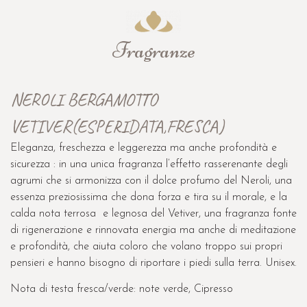
VETIVER(ESPERIDATA,FRESCA)
Eleganza, freschezza e leggerezza ma anche profondità e
sicurezza : in una unica fragranza l’effetto rasserenante degli
agrumi che si armonizza con il dolce profumo del Neroli, una
essenza preziosissima che dona forza e tira su il morale, e la
calda nota terrosa e legnosa del Vetiver, una fragranza fonte
di rigenerazione e rinnovata energia ma anche di meditazione
e profondità, che aiuta coloro che volano troppo sui propri
pensieri e hanno bisogno di riportare i piedi sulla terra. Unisex.
Nota di testa fresca/verde: note verde, Cipresso
Nota di cuore fiorita/legnosa: Neroli di Tunisia, legno di
Cedro del Texas
Nota di base fiorita/verde: Zagara del Marocco, Ambra,
Vetiver di Haiti