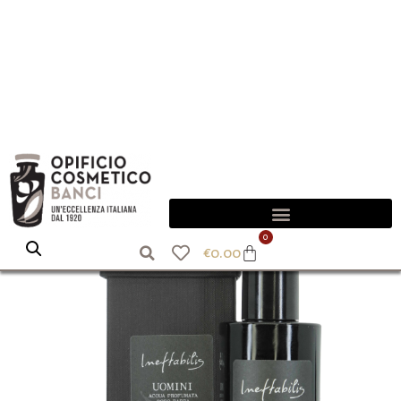
0
€
0.00