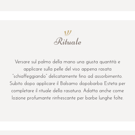
Versare sul palmo della mano una giusta quantità e
applicare sulla pelle del viso appena rasata
“schiaffeggiando” delicatamente fino ad assorbimento.
Subito dopo applicare il Balsamo dopobarba Esteta per
completare il rituale della rasatura. Adatta anche come
lozione profumante rinfrescante per barbe lunghe folte.
Fragranze
NEROLI BERGAMOTTO