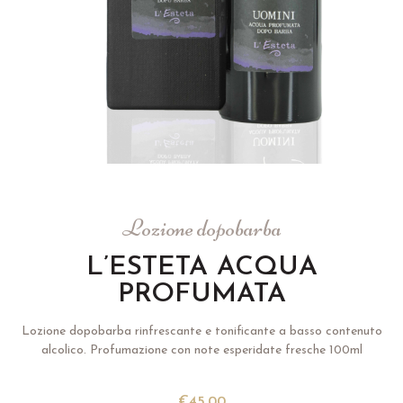
Lozione dopobarba
L’ESTETA ACQUA
PROFUMATA
Lozione dopobarba rinfrescante e tonificante a basso contenuto
alcolico. Profumazione con note esperidate fresche 100ml
€
45.00
ESAURITO
AGGIUNGI ALLA LISTA
DESCRIZIONE
–
CREATO CON
–
FRAGRANZE
–
INCI