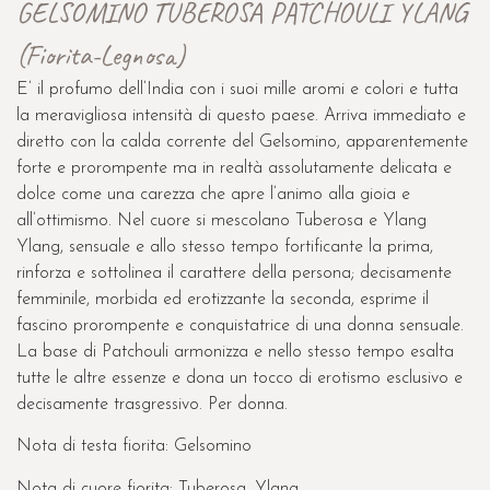
GELSOMINO TUBEROSA PATCHOULI YLANG
(Fiorita-Legnosa)
E’ il profumo dell’India con i suoi mille aromi e colori e tutta
la meravigliosa intensità di questo paese. Arriva immediato e
diretto con la calda corrente del Gelsomino, apparentemente
forte e prorompente ma in realtà assolutamente delicata e
dolce come una carezza che apre l’animo alla gioia e
all’ottimismo. Nel cuore si mescolano Tuberosa e Ylang
Ylang, sensuale e allo stesso tempo fortificante la prima,
rinforza e sottolinea il carattere della persona; decisamente
femminile, morbida ed erotizzante la seconda, esprime il
fascino prorompente e conquistatrice di una donna sensuale.
La base di Patchouli armonizza e nello stesso tempo esalta
tutte le altre essenze e dona un tocco di erotismo esclusivo e
decisamente trasgressivo. Per donna.
Nota di testa fiorita: Gelsomino
Nota di cuore fiorita: Tuberosa, Ylang