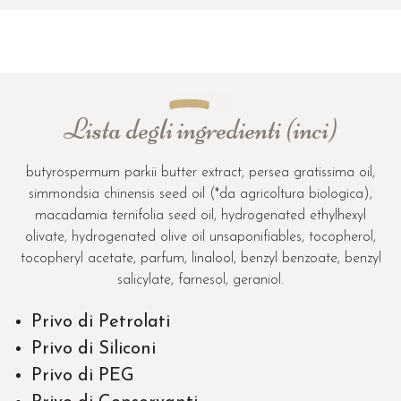
Lista degli ingredienti (inci)
butyrospermum parkii butter extract, persea gratissima oil,
simmondsia chinensis seed oil (*da agricoltura biologica),
macadamia ternifolia seed oil, hydrogenated ethylhexyl
olivate, hydrogenated olive oil unsaponifiables, tocopherol,
tocopheryl acetate, parfum, linalool, benzyl benzoate, benzyl
salicylate, farnesol, geraniol.
Privo di Petrolati
Privo di Siliconi
Privo di PEG