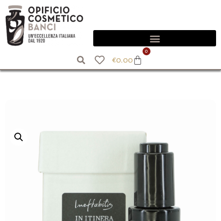
0
€
0.00