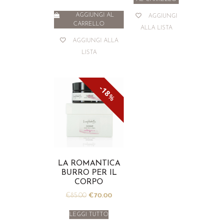
AGGIUNGI AL
AGGIUNGI
CARRELLO
ALLA LISTA
AGGIUNGI ALLA
LISTA
18
%
LA ROMANTICA
BURRO PER IL
CORPO
€
85.00
€
70.00
LEGGI TUTTO