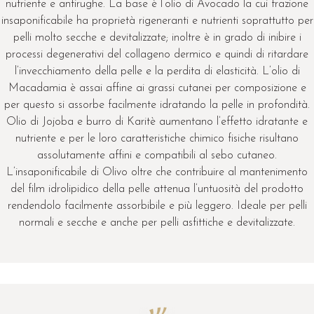
nutriente e antirughe. La base è l’olio di Avocado la cui frazione
insaponificabile ha proprietà rigeneranti e nutrienti soprattutto per
pelli molto secche e devitalizzate; inoltre è in grado di inibire i
processi degenerativi del collageno dermico e quindi di ritardare
l’invecchiamento della pelle e la perdita di elasticità. L’olio di
Macadamia è assai affine ai grassi cutanei per composizione e
per questo si assorbe facilmente idratando la pelle in profondità.
Olio di Jojoba e burro di Karitè aumentano l’effetto idratante e
nutriente e per le loro caratteristiche chimico fisiche risultano
assolutamente affini e compatibili al sebo cutaneo.
L’insaponificabile di Olivo oltre che contribuire al mantenimento
del film idrolipidico della pelle attenua l’untuosità del prodotto
rendendolo facilmente assorbibile e più leggero. Ideale per pelli
normali e secche e anche per pelli asfittiche e devitalizzate.