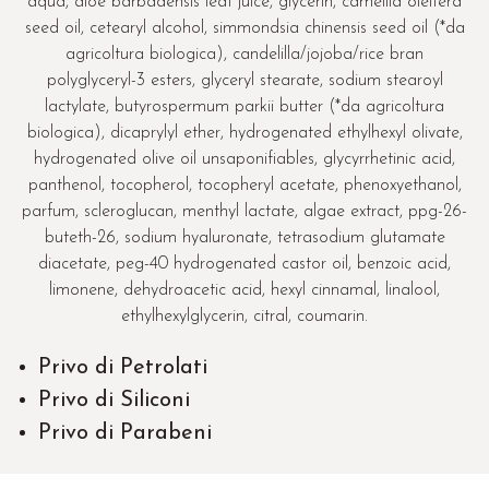
aqua, aloe barbadensis leaf juice, glycerin, camellia oleifera
seed oil, cetearyl alcohol, simmondsia chinensis seed oil (*da
agricoltura biologica), candelilla/jojoba/rice bran
polyglyceryl-3 esters, glyceryl stearate, sodium stearoyl
lactylate, butyrospermum parkii butter (*da agricoltura
biologica), dicaprylyl ether, hydrogenated ethylhexyl olivate,
hydrogenated olive oil unsaponifiables, glycyrrhetinic acid,
panthenol, tocopherol, tocopheryl acetate, phenoxyethanol,
parfum, scleroglucan, menthyl lactate, algae extract, ppg-26-
buteth-26, sodium hyaluronate, tetrasodium glutamate
diacetate, peg-40 hydrogenated castor oil, benzoic acid,
limonene, dehydroacetic acid, hexyl cinnamal, linalool,
ethylhexylglycerin, citral, coumarin.
Privo di Petrolati
Privo di Siliconi
Privo di Parabeni