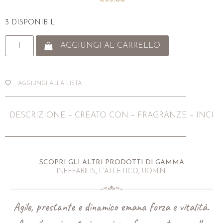
3 DISPONIBILI
AGGIUNGI AL CARRELLO
AGGIUNGI ALLA LISTA
DESCRIZIONE
–
CREATO CON
–
FRAGRANZE
–
INCI
SCOPRI GLI ALTRI PRODOTTI DI GAMMA
INEFFABILIS
,
L’ATLETICO
,
UOMINI
Agile, prestante e dinamico emana forza e vitalità.