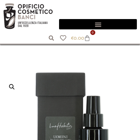
0
€
0.00