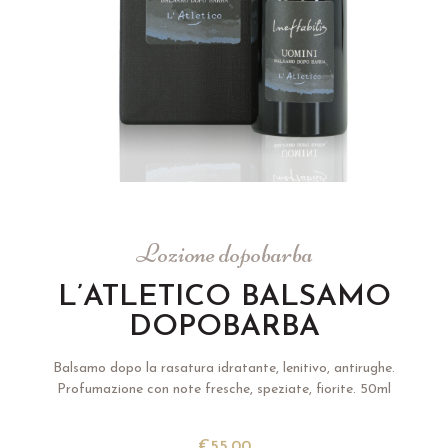
Lozione dopobarba
L’ATLETICO BALSAMO
DOPOBARBA
Balsamo dopo la rasatura idratante, lenitivo, antirughe.
Profumazione con note fresche, speziate, fiorite. 50ml
€
55.00