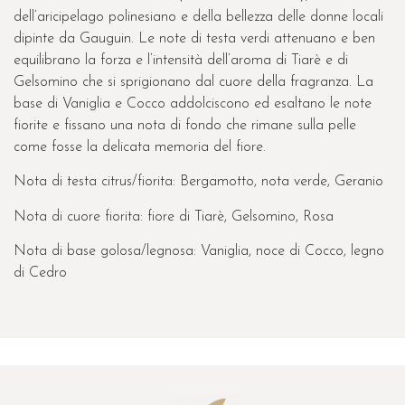
dell’aricipelago polinesiano e della bellezza delle donne locali
dipinte da Gauguin. Le note di testa verdi attenuano e ben
equilibrano la forza e l’intensità dell’aroma di Tiarè e di
Gelsomino che si sprigionano dal cuore della fragranza. La
base di Vaniglia e Cocco addolciscono ed esaltano le note
fiorite e fissano una nota di fondo che rimane sulla pelle
come fosse la delicata memoria del fiore.
Nota di testa citrus/fiorita: Bergamotto, nota verde, Geranio
Nota di cuore fiorita: fiore di Tiarè, Gelsomino, Rosa
Nota di base golosa/legnosa: Vaniglia, noce di Cocco, legno
di Cedro