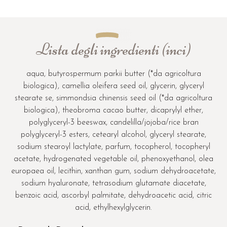
Lista degli ingredienti (inci)
aqua, butyrospermum parkii butter (*da agricoltura
biologica), camellia oleifera seed oil, glycerin, glyceryl
stearate se, simmondsia chinensis seed oil (*da agricoltura
biologica), theobroma cacao butter, dicaprylyl ether,
polyglyceryl-3 beeswax, candelilla/jojoba/rice bran
polyglyceryl-3 esters, cetearyl alcohol, glyceryl stearate,
sodium stearoyl lactylate, parfum, tocopherol, tocopheryl
acetate, hydrogenated vegetable oil, phenoxyethanol, olea
europaea oil, lecithin, xanthan gum, sodium dehydroacetate,
sodium hyaluronate, tetrasodium glutamate diacetate,
benzoic acid, ascorbyl palmitate, dehydroacetic acid, citric
acid, ethylhexylglycerin.