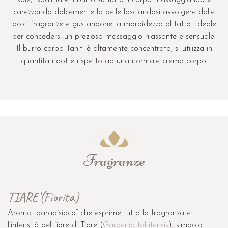
sole, spalmare il burro su tutto il corpo massaggiando e
carezzando dolcemente la pelle lasciandosi avvolgere dalle
dolci fragranze e gustandone la morbidezza al tatto. Ideale
per concedersi un prezioso massaggio rilassante e sensuale.
Il burro corpo Tahiti è altamente concentrato, si utilizza in
quantità ridotte rispetto ad una normale crema corpo.
Fragranze
TIARE’(Fiorita)
Aroma “paradisiaco” che esprime tutta la fragranza e
l’intensità del fiore di Tiarè (
Gardenia tahitensis
), simbolo