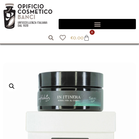
0
€
0.00